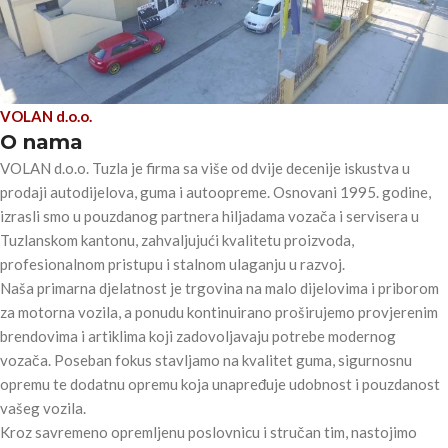
VOLAN d.o.o.
O nama
VOLAN d.o.o. Tuzla je firma sa više od dvije decenije iskustva u
prodaji autodijelova, guma i autoopreme. Osnovani 1995. godine,
izrasli smo u pouzdanog partnera hiljadama vozača i servisera u
Tuzlanskom kantonu, zahvaljujući kvalitetu proizvoda,
profesionalnom pristupu i stalnom ulaganju u razvoj.
Naša primarna djelatnost je trgovina na malo dijelovima i priborom
za motorna vozila, a ponudu kontinuirano proširujemo provjerenim
brendovima i artiklima koji zadovoljavaju potrebe modernog
vozača. Poseban fokus stavljamo na kvalitet guma, sigurnosnu
opremu te dodatnu opremu koja unapređuje udobnost i pouzdanost
vašeg vozila.
Kroz savremeno opremljenu poslovnicu i stručan tim, nastojimo