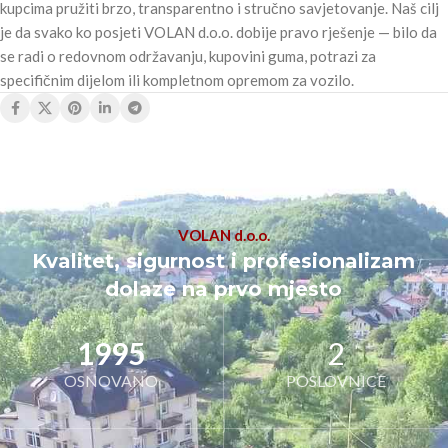
kupcima pružiti brzo, transparentno i stručno savjetovanje. Naš cilj
je da svako ko posjeti VOLAN d.o.o. dobije pravo rješenje — bilo da
se radi o redovnom održavanju, kupovini guma, potrazi za
specifičnim dijelom ili kompletnom opremom za vozilo.
VOLAN d.o.o.
Kvalitet, sigurnost i profesionalizam
dolaze na prvo mjesto
1995
2
OSNOVANO
POSLOVNICE