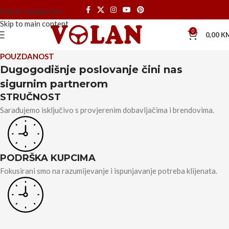
Skip to navigation
Skip to main content
0
0,00
K
POUZDANOST
Dugogodišnje poslovanje čini nas
sigurnim partnerom
STRUČNOST
Sarađujemo isključivo s provjerenim dobavljačima i brendovima.
PODRŠKA KUPCIMA
Fokusirani smo na razumijevanje i ispunjavanje potreba klijenata.