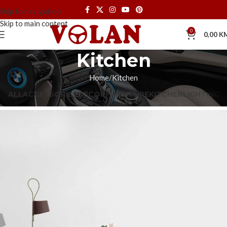
Skip to navigation
Skip to main content
0
0,00
K
Kitchen
Home
Kitchen
ALL
ACCESSORIES
DECOR
FURNITURE
KITCHEN
LIGHTING