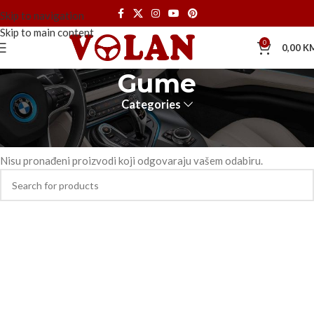
Skip to navigation
Skip to main content
0
0,00
K
Gume
Categories
Početna
Motori
Gume
Nisu pronađeni proizvodi koji odgovaraju vašem odabiru.