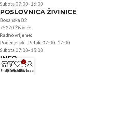
Subota 07:00–16:00
POSLOVNICA ŽIVINICE
Bosanska B2
75270 Živinice
Radno vrijeme:
Ponedjeljak—Petak: 07:00–17:00
Subota 07:00–15:00
INFO
0
O nama
Shop
Filters
Wishlist
Cart
My account
Trgovina
Akumulatori
Automobili
Motori
Teretna vozila
Kontakt
TRGOVINA
Reklamacije