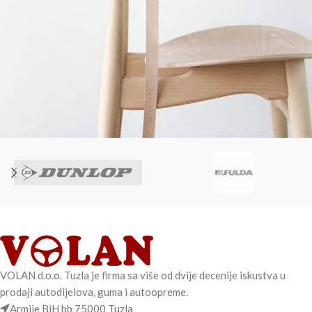
A lacus bibendum pulvinar
Furniture
VOLAN d.o.o. Tuzla je firma sa više od dvije decenije iskustva u
prodaji autodijelova, guma i autoopreme.
Armije BiH bb 75000 Tuzla