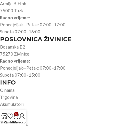
Armije BiH bb
75000 Tuzla
Radno vrijeme:
Ponedjeljak—Petak: 07:00–17:00
Subota 07:00–16:00
POSLOVNICA ŽIVINICE
Bosanska B2
75270 Živinice
Radno vrijeme:
Ponedjeljak—Petak: 07:00–17:00
Subota 07:00–15:00
INFO
O nama
Trgovina
Akumulatori
Automobili
0
Motori
Shop
Wishlist
Cart
My account
Teretna vozila