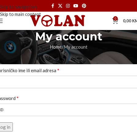
Skip to navigation
Skip to main content
0
0,00
K
My account
Home
My account
rijava
*
risničko ime ili email adresa
*
assword
og in