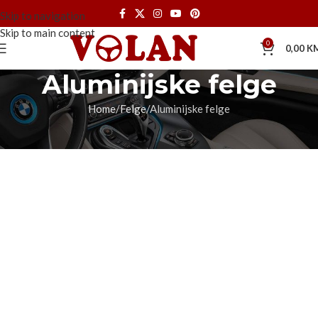
Skip to navigation
Skip to main content
0
0,00
K
Aluminijske felge
Home
Felge
Aluminijske felge
[WPSM_AC_SH id=479]