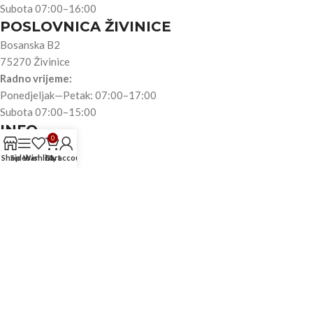
Subota 07:00–16:00
POSLOVNICA ŽIVINICE
Bosanska B2
75270 Živinice
Radno vrijeme:
Ponedjeljak—Petak: 07:00–17:00
Subota 07:00–15:00
INFO
0
O nama
Shop
Sidebar
Wishlist
Cart
My account
Trgovina
Akumulatori
Automobili
Motori
Teretna vozila
Kontakt
TRGOVINA
Reklamacije