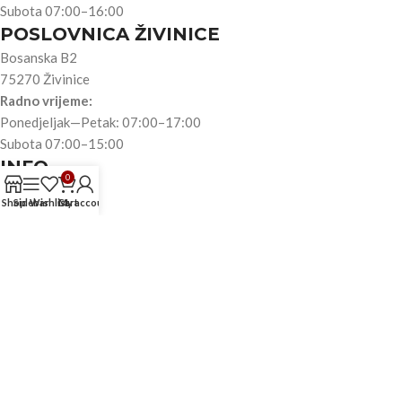
Subota 07:00–16:00
POSLOVNICA ŽIVINICE
Bosanska B2
75270 Živinice
Radno vrijeme:
Ponedjeljak—Petak: 07:00–17:00
Subota 07:00–15:00
INFO
0
O nama
Shop
Sidebar
Wishlist
Cart
My account
Trgovina
Akumulatori
Automobili
Motori
Teretna vozila
Kontakt
TRGOVINA
Reklamacije